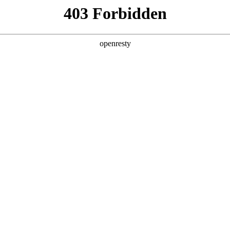
产品及服务
行业解决方案
合作伙伴
投资者关系
略合作备忘录，携手共筑智能出行新生态
2025 / 04 / 29
，中国第一汽车集团有限公司控股的启明信息技术股份有限公司（以下
略合作备忘录。中国一汽董事长、党委书记邱现东，鼎天国际数
。